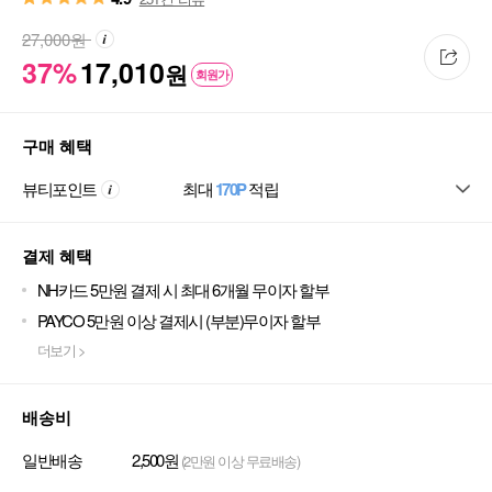
27,000
원
37%
17,010
원
회원가
구매 혜택
뷰티포인트
최대
170P
적립
결제 혜택
NH카드 5만원 결제 시 최대 6개월 무이자 할부
PAYCO 5만원 이상 결제시 (부분)무이자 할부
더보기 >
배송비
일반배송
2,500원
(2만원 이상 무료배송)