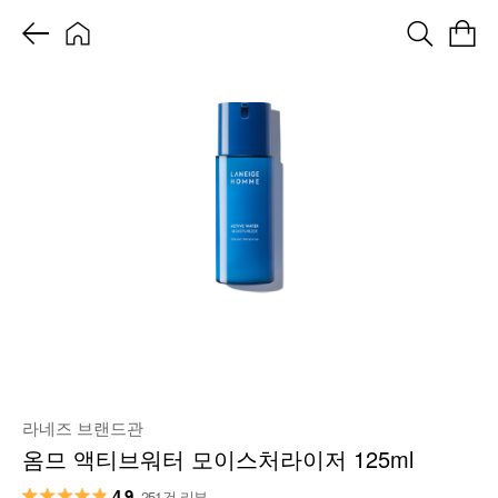
라네즈 브랜드관
옴므 액티브워터 모이스처라이저 125ml
4.9
251건 리뷰