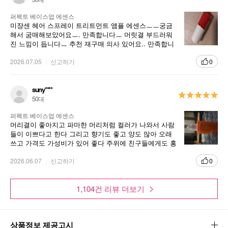
퍼펙트 베이스업 에센스
미쟝센 헤어 스프레이 트리트먼트 앰플 에센스ㅡㅡ궁금
해서 굼매해보았어요ㅡ. 만족합니다ㅡ 머릿결 부드러워
진 느낌이 듭니다ㅡ 추천 재구매 의사 있어요.. 만족합니
다ㅡㅡ 구매 잘 했어요.
2026.07.05
신고하기
0
suny****
50대
퍼펙트 베이스업 에센스
머리결이 좋아지고 파마한 머리처럼 컬러가 나와서 사람
들이 이쁘다고 한다 그리고 향기도 좋고 양도 많아 오래
쓰고 가격도 가성비가 있어 좋다 주위에 친구들에게도 홍
보해서 에센스를 쓰도록 알려야 겠다 쓸수록 맘에 들고 다
2026.06.07
신고하기
쓰고 또 사야겠다 마리따움 제품이좋은게 많다
0
1,104건 리뷰 더보기
상품정보 제공고시