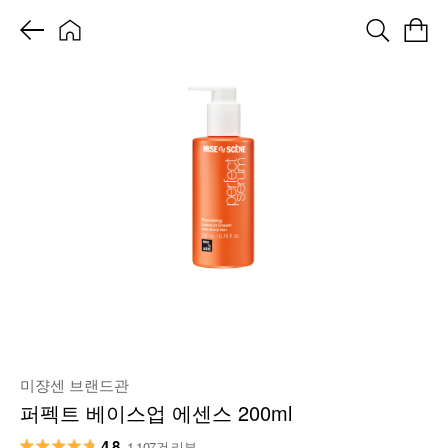
미쟝센 브랜드관
퍼펙트 베이스업 에센스 200ml
4.8
1,107건 리뷰