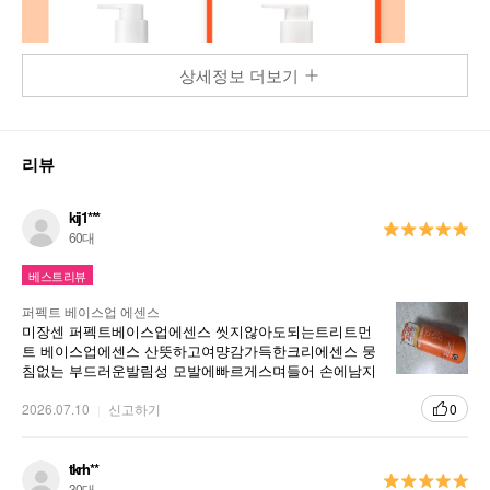
상세정보 더보기
리뷰
kij1***
60대
베스트리뷰
퍼펙트 베이스업 에센스
미장센 퍼펙트베이스업에센스 씻지않아도되는트리트먼
트 베이스업에센스 산뜻하고여먕감가득한크리에센스 뭉
침없는 부드러운발림성 모발에빠르게스며들어 손에남지
않고끈적임없이산뜻한사용감 황금비율로배합된오일이
영양강을더해주고샴푸후젖은머리에 적당히손에덜어 전
2026.07.10
신고하기
0
체적으로고르게 펴발라준후드라이해요
tkrh**
30대