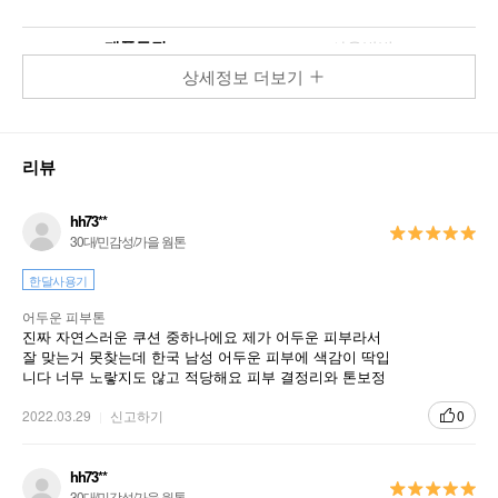
제품특징
사용방법
상세정보 더보기
리뷰
hh73**
30대/민감성/가을 웜톤
한달사용기
어두운 피부톤
진짜 자연스러운 쿠션 중하나에요 제가 어두운 피부라서
잘 맞는거 못찾는데 한국 남성 어두운 피부에 색감이 딱입
1
남성 피부 특징을 고려한 2 step 피부 스타일링
니다 너무 노랗지도 않고 적당해요 피부 결정리와 톤보정
정도 느낌 원하시면 강추!
2022.03.29
신고하기
0
1 step : 프라이머 성분으로 남자의 굴곡진 모공 & 요철을 커버
아쿠아 실크 텍스쳐의 풍부한 수분감으로 피부결 정돈
hh73**
30대/민감성/가을 웜톤