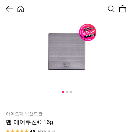
아이오페 브랜드관
맨 에어쿠션® 16g
4.8
583건 리뷰