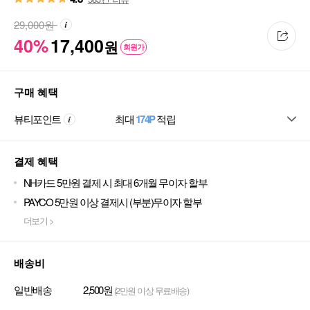
29,000
원
40%
17,400
원
회원가
구매 혜택
뷰티포인트
최대
174P
적립
결제 혜택
NH카드 5만원 결제 시 최대 6개월 무이자 할부
PAYCO 5만원 이상 결제시 (부분)무이자 할부
더보기 >
배송비
일반배송
2,500원
(2만원 이상 무료배송)