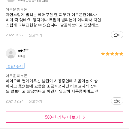
2 step : 피지 조절 파우더로 번들거임 없이 보송한 마무리
어두운 피부톤
자연스럽게 발리는 에어쿠션 맨 피부가 어두운편이라서
2
건강한 피부 케어
이게 딱 맞네요. 뭉치거나 두껍게 발리는게 아니라서 자연
스럽게 피부표현할 수 있습니다. 깔끔해보이고 단정해보
자외선과 미세먼지로부터 피부를 강력하게 보호하여 유해환경으
여야할 때 사용하니 좋네요
로부터 건강한 피부 케어
2022.01.27
신고하기
0
ssh2***
제품특징
사용방법
60대
한달사용기
1. 용기 측면의 버튼을 눌러 뚜껑을 열어 줍니다.
어두운 피부톤
아이오페 맨에어쿠션 남편이 사용중인데 처음에는 이상
하다고 했었는데 요즘은 조금씩쓰지만 바르고나서 잡티
도 덜보이고 깔끔하다고 하면서 열심히 사용중이예요 색
상도 마음에들고 좋다고 합니다
2. 처음 사용하실 경우, 내캡 뚜껑을 열고 스티커
2021.12.24
신고하기
0
를 제거해 주세요.
580건 리뷰 더보기