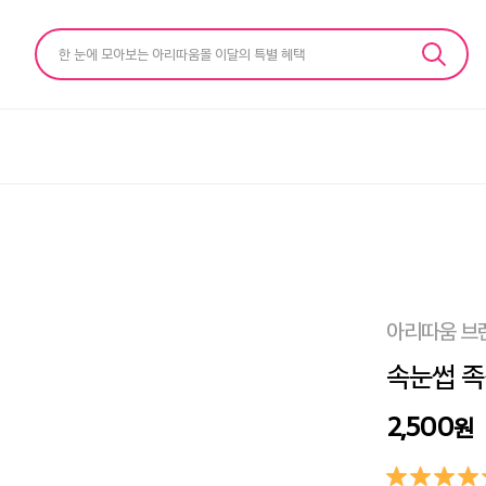
한 눈에 모아보는 아리따움몰 이달의 특별 혜택
아리따움 브
속눈썹 족
2,500
원