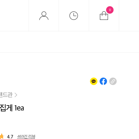
0
랜드관
집게 1ea
4.7
469건 리뷰