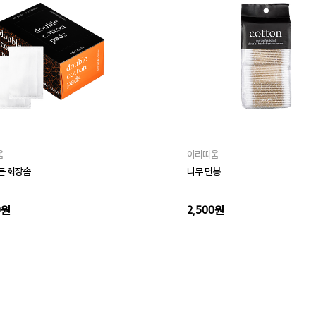
움
아리따움
튼 화장솜
나무 면봉
0원
2,500원