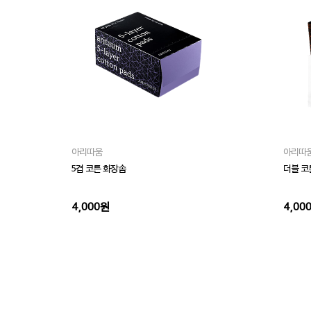
아리따움
아리따
5겹 코튼 화장솜
더블 코
4,000원
4,00