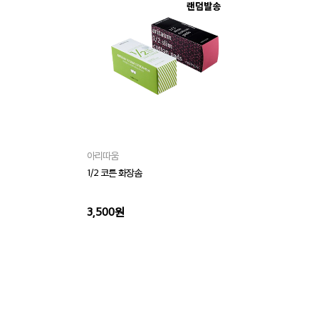
아리따움
아
1/2 코튼 화장솜
프리
3,500원
4,