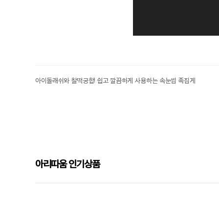
아이돌래쉬와 찰떡궁합! 쉽고 깔끔하게 사용하는 속눈썹 족집게
아리따움 인기상품