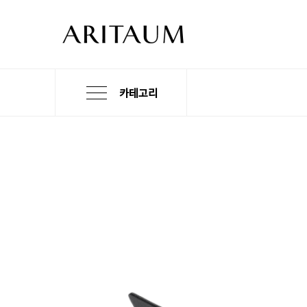
카테고리
본
검
메
문
색
뉴
바
바
바
로
로
로
가
가
가
기
기
기