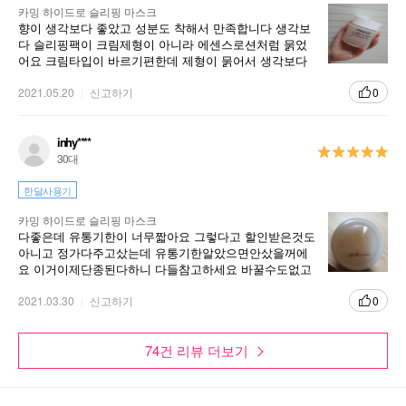
카밍 하이드로 슬리핑 마스크
향이 생각보다 좋았고 성분도 착해서 만족합니다 생각보
다 슬리핑팩이 크림제형이 아니라 에센스로션처럼 묽었
어요 크림타입이 바르기편한데 제형이 묽어서 생각보다
금방스며드는 느낌이었습니다 용량 크기도 좀 작은것 같
기도하고요
2021.05.20
신고하기
0
inhy****
30대
한달사용기
카렌듈라 (Calendula)
카밍 하이드로 슬리핑 마스크
다좋은데 유통기한이 너무짧아요 그렇다고 할인받은것도
'금빛 술잔을 닮은 꽃' 이라는 뜻의 '금잔화' 라고도
아니고 정가다주고샀는데 유통기한알았으면안샀을꺼에
불리는 카렌듈라는 피부를 편안하게 하는 대표 허
요 이거이제단종된다하니 다들참고하세요 바꿀수도없고
브로 잘 알려져 있습니다. 꽃잎은 밝은 오렌지 빛
ㅜㅜㅜ속상하네요 다시리뉴얼되길!!
깔을 띄며 연약한 피부를 케어하는데 도움을 줍니
2021.03.30
신고하기
0
다.
74건 리뷰 더보기
카렌듈라로 느끼는 피부 휴식
리얼 카렌듈라 꽃잎을 듬뿍 담은 제형이 지친 피