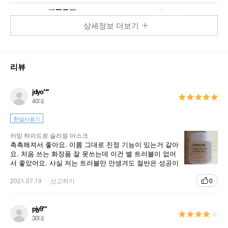
제품특징
사용방법
상세정보 더보기
카밍 하이드로 슬리핑 마스크
리뷰
Calming Hydro Sleeping Mask
카렌듈라 꽃잎이 함유된 수분 텍스쳐가 잠자는 동안 피부를 진정
jdyo***
시켜주고 촉촉하고 생기 있는 피부로 가꿔주는 슬리핑 마스크
40대
한달사용기
카밍 하이드로 슬리핑 마스크
촉촉해져서 좋아요. 이름 그대로 진정 기능이 있는거 같아
요. 처음 쓰는 화장품 잘 못쓰는데 이건 별 트러블이 없어
서 좋았어요. 사실 저는 트러블만 안생겨도 절반은 성공이
라...추천합니다!
2021.07.19
신고하기
0
pjy9**
30대