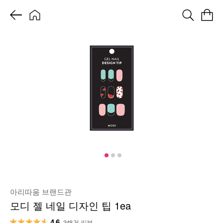
아리따움 브랜드관
모디 젤 네일 디자인 팁 1ea
4.6
348건 리뷰