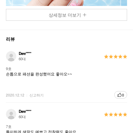
상세정보 더보기
리뷰
Dere*****
60대
그 어떤 디자인도 손쉽고 빠르게 2 STEP으로
9호
완성
손톱으로 패션을 완성했어요 좋아오~~
100% Real Gel Nail 성분
2020.12.12
신고하기
0
젤 형태의 스티커로 손톱에 붙이고 구우면 끝!
손톱 끝 엣지까지 완벽하게 디자인 가능
Dere*****
60대
베이스와 컬러, 탑 코트까지 한번에 해결!
7호
특이하게 색깔도 예쁘고 접착력도 좋아요
Liquid 형태의 젤 네일을 약 60%를 미리 경화 시