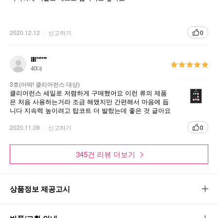
킨 제형
손톱에 부착 한 후 젤 네일 램프로 30초 동안 경
2020.12.12
신고하기
0
화 → 더욱 단단하고 반짝이는 효과
llll******
손톱에 머리카락등 끼임 없이 오랫동안 유지 가
40대
능
3호(아딱! 클리어런스 대상)
클리어런스 세일로 저렴하게 구매했어요 이런 류의 제품
은 처음 사용하는거라 조금 해맸지만 간편해서 마음에 듭
니다 지속력 높이려고 탑코트 더 발랐는데 좋은 것 긑아요
추천합니다. ! ㅎ
2020.11.09
신고하기
0
345건 리뷰 더보기
상품정보 제공고시