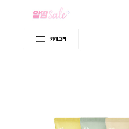
카테고리
본
검
메
문
색
뉴
바
바
바
로
로
로
가
가
가
기
기
기