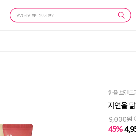
알땀 세일 최대 50% 할인
한율 브랜드
자연을 닮
9,000
원
45%
4,9