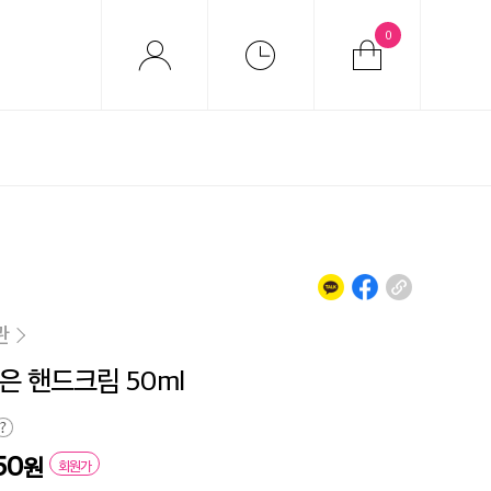
0
관
은 핸드크림 50ml
50
원
회원가