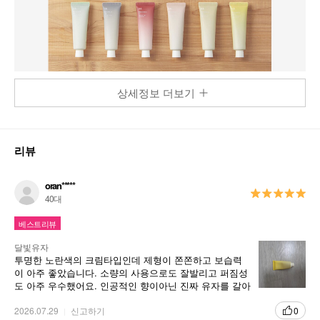
상세정보 더보기
리뷰
oran*****
40대
베스트리뷰
달빛유자
투명한 노란색의 크림타입인데 제형이 쫀쫀하고 보습력
이 아주 좋았습니다. 소량의 사용으로도 잘발리고 퍼짐성
도 아주 우수했어요. 인공적인 향이아닌 진짜 유자를 갈아
놓은 듯한 손에 바르면서 유자향에 계속 먹고 싶다는 생각
이 들었습니다. 개인적으로 계절에 상관없이 사용할 수 있
2026.07.29
신고하기
0