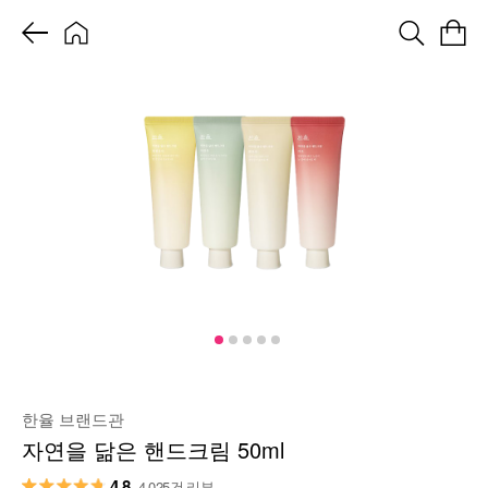
한율 브랜드관
자연을 닮은 핸드크림 50ml
4.8
4,025건 리뷰