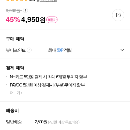
9,000
원
45%
4,950
원
회원가
구매 혜택
뷰티포인트
최대
50P
적립
결제 혜택
NH카드 5만원 결제 시 최대 6개월 무이자 할부
PAYCO 5만원 이상 결제시 (부분)무이자 할부
더보기 >
배송비
일반배송
2,500원
(2만원 이상 무료배송)