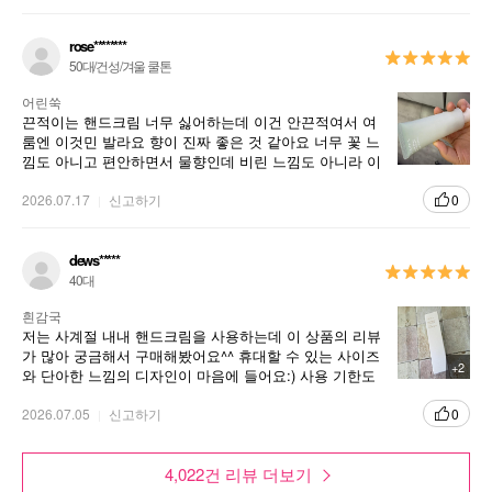
어서 너무 좋은 것 같습니다. 절대로 단종되지 않았으면
좋겠습니다.
rose********
50대/건성/겨울 쿨톤
어린쑥
끈적이는 핸드크림 너무 싫어하는데 이건 안끈적여서 여
룸엔 이것민 발라요 향이 진짜 좋은 것 같아요 너무 꽃 느
낌도 아니고 편안하면서 물향인데 비린 느낌도 아니라 이
라인의 다른 제품도 사용해보고 싶어요
2026.07.17
신고하기
0
dews*****
40대
흰감국
저는 사계절 내내 핸드크림을 사용하는데 이 상품의 리뷰
가 많아 궁금해서 구매해봤어요^^ 휴대할 수 있는 사이즈
+2
와 단아한 느낌의 디자인이 마음에 들어요:) 사용 기한도
넉넉하고 배송도 빠르게 도착했어요~*
2026.07.05
신고하기
0
4,022건 리뷰 더보기