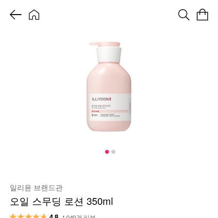
일리윤 브랜드관
오일 스무딩 로션 350ml
4.8
1,049건 리뷰