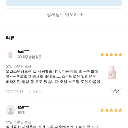
상세정보 더보기
리뷰
trus*****
30대/중성/봄 웜톤
오일 스무딩 로션
오일스무딩로션 잘 사용했습니다. 다음에도 또 구매할께
요~~~부드럽고 냄새도 좋네요.....스무딩로션 일리윤은
비싸지만 항상 잘 쓰고 있습니다 오일 스무딩 로션 다음에
도 세일할 때 살게요.
2022.07.18
신고하기
0
l228*****
60대
오일 스무딩 로션
일리윤 바디제품은 거의 모두 사용해보았고 늘 만족스러