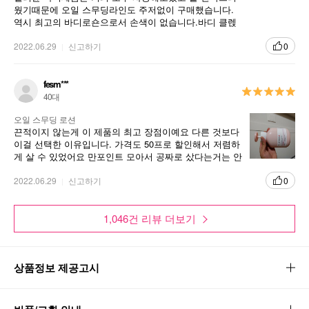
웠기때문에 오일 스무딩라인도 주저없이 구매했습니다.
역시 최고의 바디로숀으로서 손색이 없습니다.바디 클렍
저와 함께 사용하면 더욱더 부드러운 바디를 느낄것입니
다.
2022.06.29
신고하기
0
fesm***
40대
오일 스무딩 로션
끈적이지 않는게 이 제품의 최고 장점이예요 다른 것보다
이걸 선택한 이유입니다. 가격도 50프로 할인해서 저렴하
게 살 수 있었어요 만포인트 모아서 공짜로 샀다는거는 안
비밀ㅋㅋㅋㅋ
2022.06.29
신고하기
0
1,046건 리뷰 더보기
상품정보 제공고시