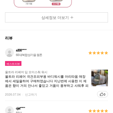
상세정보 더보기
리뷰
a300*****
60대/복합성/가을 웜톤
베스트리뷰
울트라 리페어 딥 모이스춰 워시
울트라 리페어 극건조피부용 바디워시를 아리따움 매장
에서 세일을하여 구매하였습니다 지난번에 사용한 이 제
품은 향이 거의 안나서 좋았고 거품이 풍부하고 샤워후 피
부가 매끌매끌 부드러워서 좋았습니다 매우 건조한 피부
에 자극이 적어서 좋았고 순합니다 화장품 용기도 둘글고
2026.07.04
신고하기
0
색감이 그레이색으로 편안한 느낌을 줍니다 노년 가려움
증으로 고생하시는시부모님께 선물도 하였습니다
cjst*****
50대