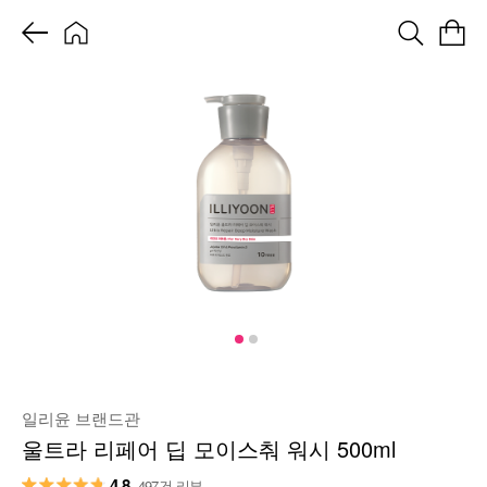
일리윤 브랜드관
울트라 리페어 딥 모이스춰 워시 500ml
4.8
497건 리뷰