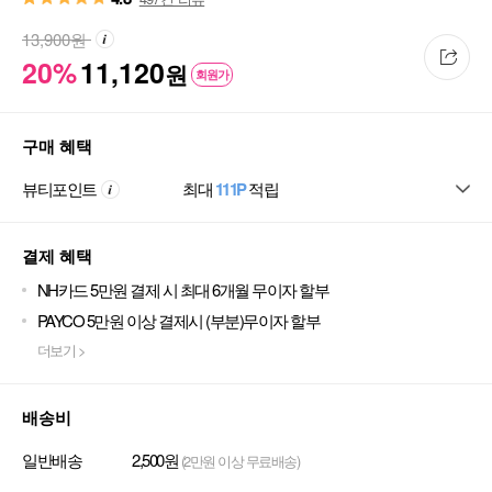
13,900
원
20%
11,120
원
회원가
구매 혜택
뷰티포인트
최대
111P
적립
결제 혜택
NH카드 5만원 결제 시 최대 6개월 무이자 할부
PAYCO 5만원 이상 결제시 (부분)무이자 할부
더보기 >
배송비
일반배송
2,500원
(2만원 이상 무료배송)