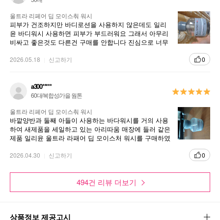
울트라 리페어 딥 모이스춰 워시
피부가 건조하지만 바디로션을 사용하지 않은데도 일리
윤 바디워시 사용하면 피부가 부드러워요 그래서 아무리
비싸고 좋은것도 다른건 구매를 안합니다 진심으로 너무
너무너무 좋아요 쟁여두고 사용합니다
2026.05.18
신고하기
0
a300*****
60대/복합성/가을 웜톤
울트라 리페어 딥 모이스춰 워시
바깥양반과 둘째 아들이 사용하는 바다워시를 거의 사용
하여 새제품을 세일하고 있는 아리따움 매장에 들러 같은
제품 일리윤 울트라 라패어 딥 모이스처 워시를 구매하였
습니다 이 화장품은 극건조 피부용으로 사용해보았는데
신체피부에 수분감을 더해주고 진한 향이 없어 너무 좋습
2026.04.30
신고하기
0
니다
494건 리뷰 더보기
상품정보 제공고시