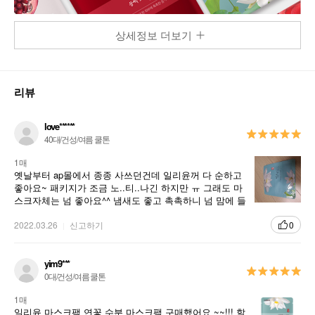
상세정보 더보기
리뷰
love******
40대/건성/여름 쿨톤
1매
옛날부터 ap몰에서 종종 사쓰던건데 일리윤꺼 다 순하고
좋아요~ 패키지가 조금 노..티..나긴 하지만 ㅠ 그래도 마
스크자체는 넘 좋아요^^ 냄새도 좋고 촉촉하니 넘 맘에 들
어요~ 추천입니다
2022.03.26
신고하기
0
yim9***
0대/건성/여름 쿨톤
1매
일리윤 마스크팩 연꽃 수분 마스크팩 구매했어요 ~~!!! 할