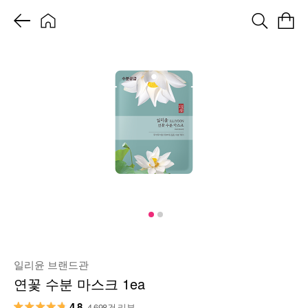
일리윤 브랜드관
연꽃 수분 마스크 1ea
4.8
4,698건 리뷰