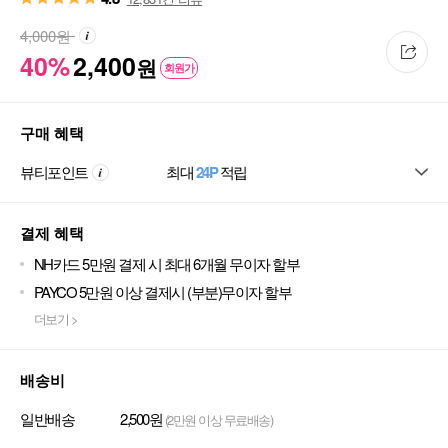
4,000
원
40%
2,400
원
회원가
구매 혜택
뷰티포인트
최대
24P
적립
결제 혜택
NH카드 5만원 결제 시 최대 6개월 무이자 할부
PAYCO 5만원 이상 결제시 (부분)무이자 할부
더보기 >
배송비
일반배송
2,500원
(2만원 이상 무료배송)