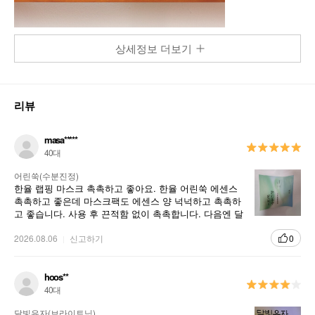
상세정보 더보기
리뷰
masa*****
40대
어린쑥(수분진정)
한율 랩핑 마스크 촉촉하고 좋아요. 한율 어린쑥 에센스
촉촉하고 좋은데 마스크팩도 에센스 양 넉넉하고 촉촉하
고 좋습니다. 사용 후 끈적함 없이 촉촉합니다. 다음엔 달
빛유자 팩으로 선택해서 사용해보고 싶네요.
2026.08.06
신고하기
0
hoos**
40대
달빛유자(브라이트닝)