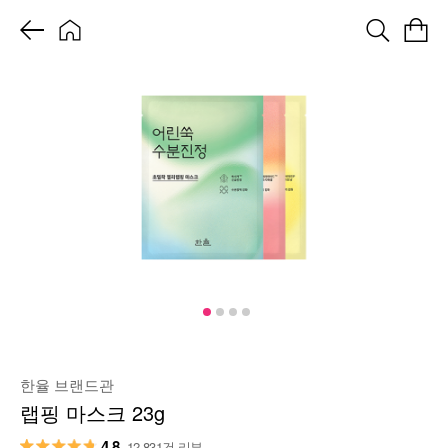
한율 브랜드관
랩핑 마스크 23g
4.8
12,831건 리뷰