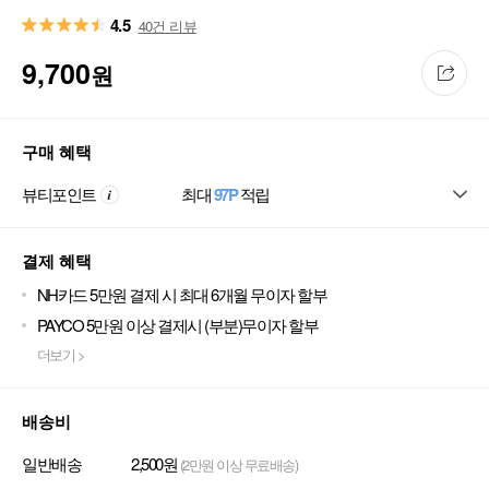
4.5
40건 리뷰
9,700
원
구매 혜택
뷰티포인트
최대
97P
적립
결제 혜택
NH카드 5만원 결제 시 최대 6개월 무이자 할부
PAYCO 5만원 이상 결제시 (부분)무이자 할부
더보기 >
배송비
일반배송
2,500원
(2만원 이상 무료배송)