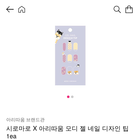
아리따움 브랜드관
시로마로 X 아리따움 모디 젤 네일 디자인 팁
1ea