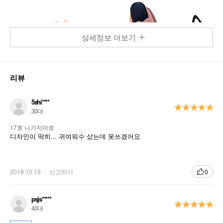
상세정보 더보기
리뷰
5shi****
30대
17호 나가지마로
디자인이 딱히... 귀여워수 샀는데 못쓰겠어요
2018.10.15
신고하기
0
psjs*****
40대