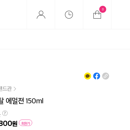
0
랜드관
 에멀젼 150ml
원
,800
원
회원가