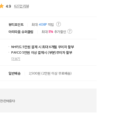
4.9
627건 리뷰
뷰티포인트
최대
408P
적립
아리따움 슈퍼클럽
최대
5%
추가할인
NH카드 5만원 결제 시 최대 6개월 무이자 할부
PAYCO 5만원 이상 결제시 (부분)무이자 할부
더보기
일반배송
2,500원 (2만원 이상 무료배송)
젼 (판매중지)