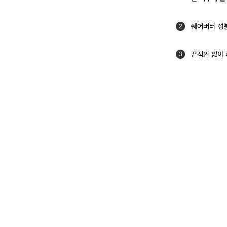
쉐어버터 성
2
끈적임 없이 
3