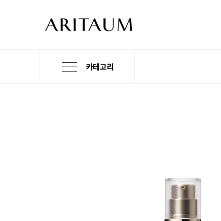
카테고리
본
검
메
문
색
뉴
바
바
바
로
로
로
가
가
가
기
기
기