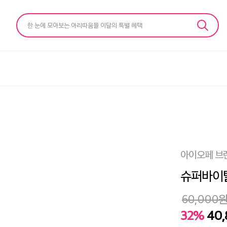
한 눈에 모아보는 아리따움몰 이달의 특별 혜택
아이오페 브
슈퍼바이탈
60,000
32%
40