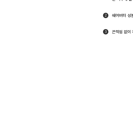
쉐어버터 성
2
끈적임 없이 
3