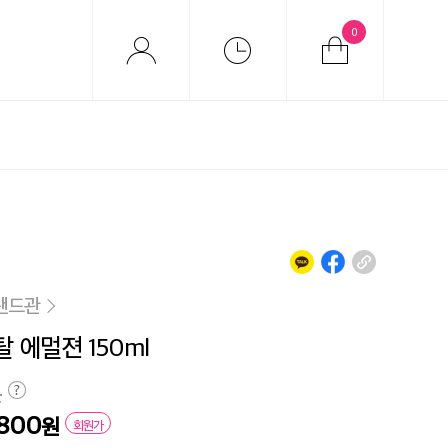
0
랜드관
 에멀젼 150ml
원
,800
원
회원가