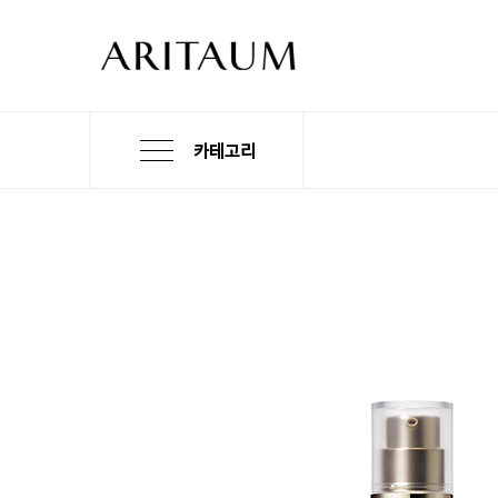
카테고리
본
검
메
문
색
뉴
바
바
바
로
로
로
가
가
가
기
기
기