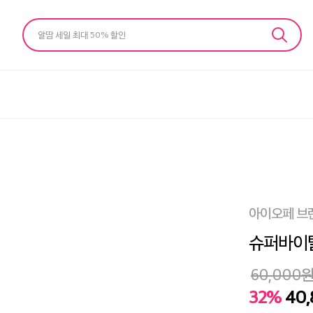
알땀 세일 최대 50% 할인
아이오페 브
슈퍼바이탈
60,000
32%
40