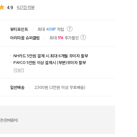
4.9
627건 리뷰
뷰티포인트
최대
408P
적립
아리따움 슈퍼클럽
최대
5%
추가할인
NH카드 5만원 결제 시 최대 6개월 무이자 할부
PAYCO 5만원 이상 결제시 (부분)무이자 할부
더보기
일반배송
2,500원 (2만원 이상 무료배송)
젼 (판매중지)