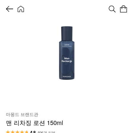
마몽드 브랜드관
맨 리차징 로션 150ml
4.8
596건 리뷰