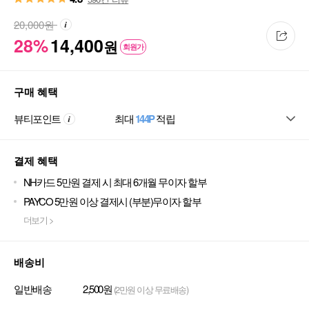
20,000
원
28%
14,400
원
회원가
구매 혜택
뷰티포인트
최대
144P
적립
결제 혜택
NH카드 5만원 결제 시 최대 6개월 무이자 할부
PAYCO 5만원 이상 결제시 (부분)무이자 할부
더보기 >
배송비
일반배송
2,500원
(2만원 이상 무료배송)