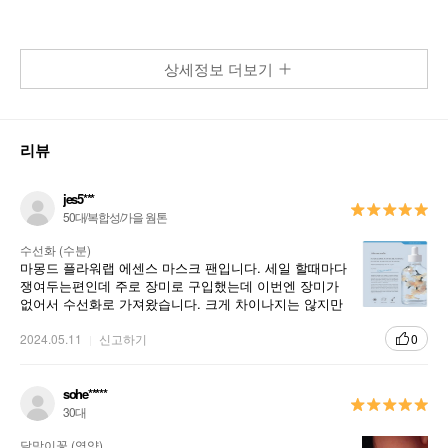
상세정보 더보기
리뷰
jes5***
50대/복합성/가을 웜톤
수선화 (수분)
마몽드 플라워랩 에센스 마스크 팬입니다. 세일 할때마다
쟁여두는편인데 주로 장미로 구입했는데 이번엔 장미가
없어서 수선화로 가져왔습니다. 크게 차이나지는 않지만
그래도 조금씩 특화돼 있는것 같은데 수선화도 만족합니
다
2024.05.11
신고하기
0
sohe*****
30대
달맞이꽃 (영양)