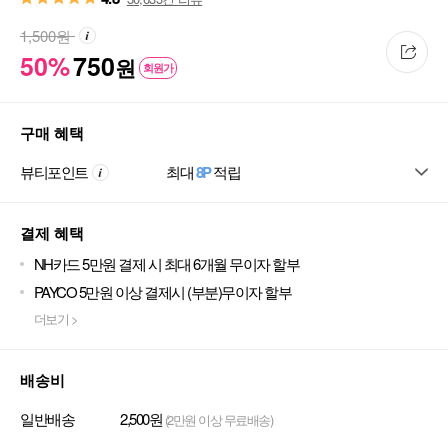
1,500
원
50%
750
원
회원가
구매 혜택
뷰티포인트
최대
8P
적립
결제 혜택
NH카드 5만원 결제 시 최대 6개월 무이자 할부
PAYCO 5만원 이상 결제시 (부분)무이자 할부
더보기 >
배송비
일반배송
2,500원
(2만원 이상 무료배송)