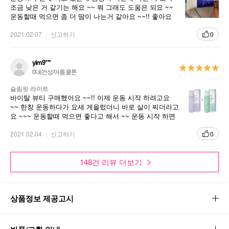
조금 낮은 거 같기는 해요 ~~ 뭐 그래도 도움은 되요 ~~
운동할때 먹으면 좀 더 땀이 나는거 같아요 ~~!! 좋아요
슬림핏라이트 SLIMFIT LIGHT
~~!!
2021.02.07
신고하기
0
운동 전.후 섭취로 시작하는 바디라인 관리
yim9***
0대/건성/여름 쿨톤
슬림핏 라이트
바이탈 뷰티 구매했어요 ~~!! 이제 운동 시작 하려고요
~~ 한창 운동하다가 요새 게을렀더니 바로 살이 찌더라고
요 ~~~ 운동할때 먹으면 좋다고 해서 ~~ 운동 시작 하면
서 먹으려고 ~~! 구매햇어요 ~~!!
2021.02.04
신고하기
0
148건 리뷰 더보기
스마트 슬리밍 정제, 슬림핏라이트는 아모레퍼시픽만의 개별인정
형 원료 "APIC대두배아열수추출물등복합물"이 함유되어 있습니
다. 지방, 단백질, 탄수화물 대사에 필요한 판토텐산과 유해산소로
상품정보 제공고시
부터 세포를 보호하는데 필요한 망간도 함께 섭취할 수 있습니다.