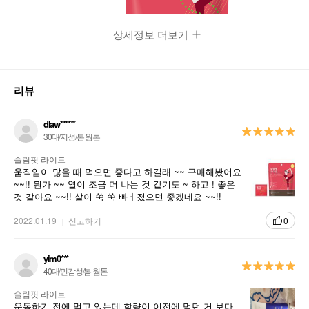
상세정보 더보기
리뷰
dlaw******
이너 뷰티 솔루션 바이탈뷰티 VITALBEAUTIE
30대/지성/봄 웜톤
슬림핏 라이트
아모레퍼시픽은 지난 70여년간 진정한 아름다움에 대한 답을 찾아
움직임이 많을 때 먹으면 좋다고 하길래 ~~ 구매해봤어요
왔습니다. 아름답고 건강하게 살고 싶은 사람들의 꿈을 실현하기
~~!! 뭔가 ~~ 열이 조금 더 나는 것 같기도 ~ 하고 ! 좋은
위해 바이탈뷰티 (VITALBEAUTIE)브랜드가 탄생하였습니다.
것 같아요 ~~!! 살이 쑥 쑥 빠ㅓ졌으면 좋겠네요 ~~!!
1970년대 부터 연구된 인삼, 녹차, 콩 등 자연의 순수한 성분을 아
2022.01.19
신고하기
0
름다움으로 발현시키기 위해 끊임 없는 연구를 통해 개발된 혁신
적 제품으로 고객에게 다가가고 있습니다. 바이탈뷰티는 개개인에
맞는 라이프 스타일 솔루션을 제공하여 건강한 삶을 영위할 수 있
yim0***
도록 노력하는 브랜드가 되겠습니다.
40대/민감성/봄 웜톤
슬림핏 라이트
운동하기 전에 먹고 있는데 함량이 이전에 먹던 거 보다