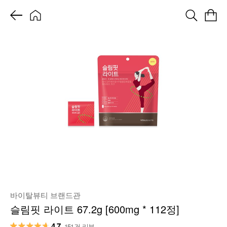
바이탈뷰티 브랜드관
슬림핏 라이트 67.2g [600mg * 112정]
4.7
151건 리뷰