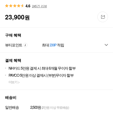
4.6
245건 리뷰
23,900
원
구매 혜택
뷰티포인트
최대
239P
적립
결제 혜택
NH카드 5만원 결제 시 최대 6개월 무이자 할부
PAYCO 5만원 이상 결제시 (부분)무이자 할부
더보기 >
배송비
일반배송
2,500원
(2만원 이상 무료배송)