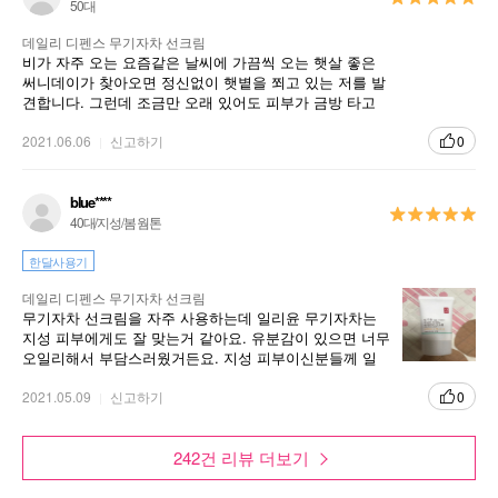
50대
데일리 디펜스 무기자차 선크림
비가 자주 오는 요즘같은 날씨에 가끔씩 오는 햇살 좋은
써니데이가 찾아오면 정신없이 햇볕을 쬐고 있는 저를 발
견합니다. 그런데 조금만 오래 있어도 피부가 금방 타고
회복도 쉽지 않아요. 데일리디펜스 무기자차 썬크림 바르
고 다니자구요.
2021.06.06
신고하기
0
blue****
40대/지성/봄 웜톤
한달사용기
데일리 디펜스 무기자차 선크림
무기자차 선크림을 자주 사용하는데 일리윤 무기자차는
지성 피부에게도 잘 맞는거 같아요. 유분감이 있으면 너무
오일리해서 부담스러웠거든요. 지성 피부이신분들께 일
리윤 무기자차 선크림 추천합니다.
2021.05.09
신고하기
0
242건 리뷰 더보기