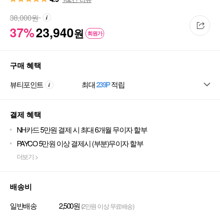
38,000
원
37%
23,940
원
회원가
구매 혜택
뷰티포인트
최대
239P
적립
결제 혜택
NH카드 5만원 결제 시 최대 6개월 무이자 할부
PAYCO 5만원 이상 결제시 (부분)무이자 할부
더보기 >
배송비
일반배송
2,500원
(2만원 이상 무료배송)