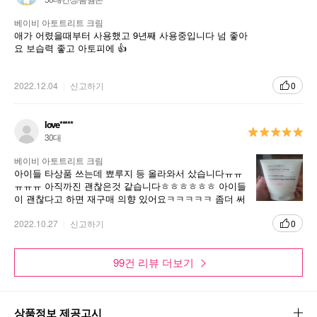
베이비 아토트리트 크림
애가 어렸을때부터 사용했고 9년째 사용중입니다 넘 좋아
요 보습력 좋고 아토피에 👍
피부 건조로 인한 가려움과 자극을 완화하는 전문 보습 크림
2022.12.04
신고하기
0
love*****
30대
베이비 아토트리트 크림
아이들 타상품 쓰는데 뾰루지 등 올라와서 샀습니다ㅠㅠ
ㅠㅠㅠ 아직까진 괜찮은것 같습니다ㅎㅎㅎㅎㅎㅎ 아이들
이 괜찮다고 하면 재구매 의향 있어요ㅋㅋㅋㅋㅋ 좀더 써
봐야 알것 같아요~~~~
2022.10.27
신고하기
0
99건 리뷰 더보기
상품정보 제공고시