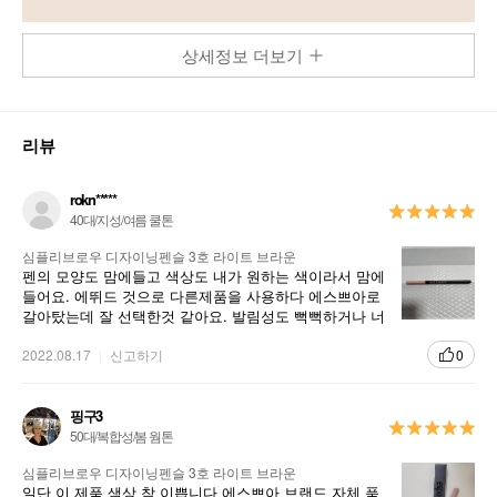
상세정보 더보기
리뷰
rokn*****
40대/지성/여름 쿨톤
심플리브로우 디자이닝펜슬 3호 라이트 브라운
펜의 모양도 맘에들고 색상도 내가 원하는 색이라서 맘에
들어요. 에뛰드 것으로 다른제품을 사용하다 에스쁘아로
갈아탔는데 잘 선택한것 같아요. 발림성도 뻑뻑하거나 너
무 무르지 않아서 괜찮고 좋네요.
2022.08.17
신고하기
0
핑구3
50대/복합성/봄 웜톤
심플리브로우 디자이닝펜슬 3호 라이트 브라운
일단 이 제품 색상 참 이쁩니다 에스쁘아 브랜드 자체 품