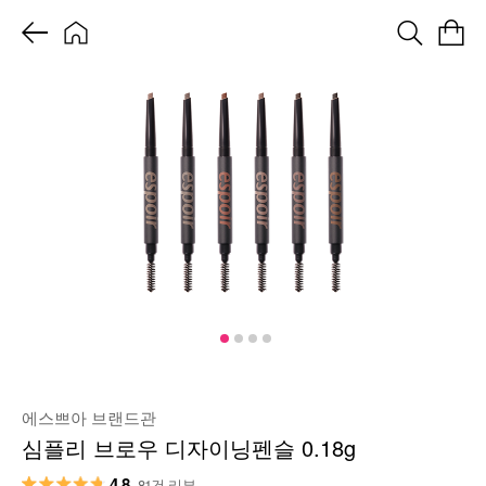
에스쁘아 브랜드관
심플리 브로우 디자이닝펜슬 0.18g
4.8
81건 리뷰