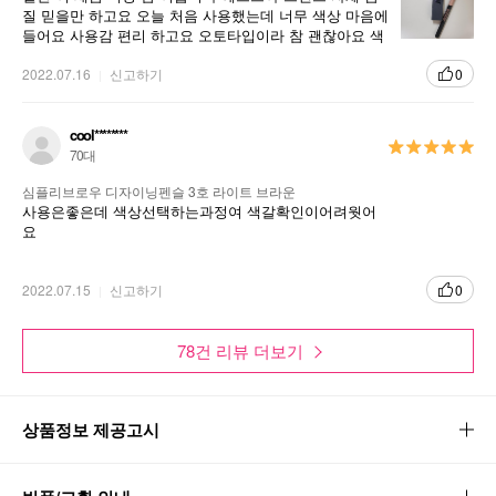
질 믿을만 하고요 오늘 처음 사용했는데 너무 색상 마음에
들어요 사용감 편리 하고요 오토타입이라 참 괜찮아요 색
상이 펜슬 고급지네유 굿
2022.07.16
신고하기
0
cool********
70대
심플리브로우 디자이닝펜슬 3호 라이트 브라운
사용은좋은데 색상선택하는과정여 색갈확인이어려웟어
요
2022.07.15
신고하기
0
78건 리뷰 더보기
상품정보 제공고시