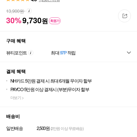
13,900
원
30%
9,730
원
회원가
구매 혜택
뷰티포인트
최대
97P
적립
결제 혜택
NH카드 5만원 결제 시 최대 6개월 무이자 할부
PAYCO 5만원 이상 결제시 (부분)무이자 할부
더보기 >
배송비
일반배송
2,500원
(2만원 이상 무료배송)