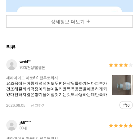
상세정보 더보기
리뷰
wed4**
70대/건성/봄 웜톤
세라마이드 아토6.0 탑투토워시
요즈음에는아침저녁적어도두번은샤워를하게된다피부가
건조해질까봐걱정이되는데일리윤목욕용품을애용하게되
었다진하지않은향기물에잘씻기는것도사용하는데만족하
고있다바디샤워와바디로션매일잘쓰고있지요용량도적당
해서가지고다니기도좋네요
2026.08.05
신고하기
0
ji68*****
30대
세라마이드 아토6.0 탑투토워시