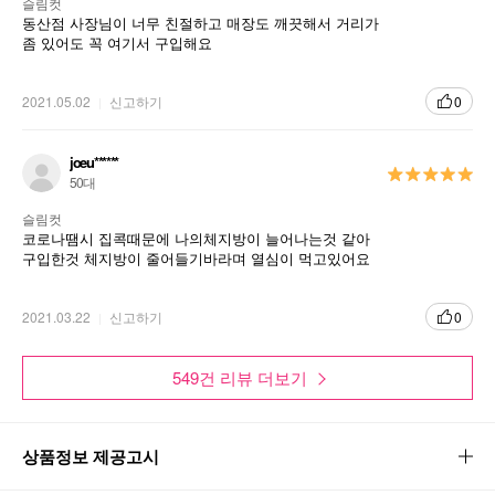
슬림컷
동산점 사장님이 너무 친절하고 매장도 깨끗해서 거리가
좀 있어도 꼭 여기서 구입해요
2021.05.02
신고하기
0
joeu******
50대
슬림컷
코로나땜시 집콕때문에 나의체지방이 늘어나는것 같아
구입한것 체지방이 줄어들기바라며 열심이 먹고있어요
2021.03.22
신고하기
0
바이탈뷰티 VITALBEAUTIE
549건 리뷰 더보기
이너 뷰티 솔루션 (Inner Beauty Solution) 아모레
퍼시픽은 지난 70여년간 진정한 아름다움에 대한
답을 찾아왔습니다. 아름답고 건강하게 살고 싶은
상품정보 제공고시
사람들의 꿈을 실현하기 위해 바이탈뷰티
(VITALBEAUTIE) 브랜드가 탄생하였습니다.