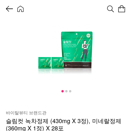
바이탈뷰티 브랜드관
슬림컷 녹차정제 (430mg X 3정), 미네랄정제
(360mg X 1정) X 28포