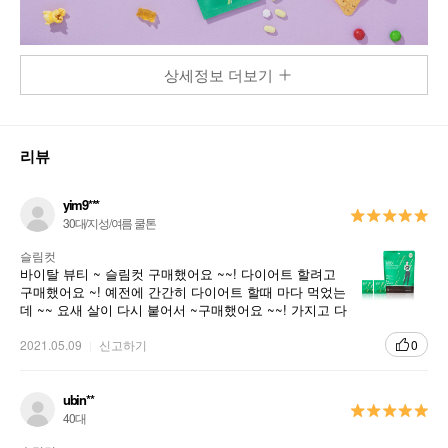
상세정보 더보기
리뷰
효율적 체지방 관리를 위한 다이어트 솔루션
yim9***
30대/지성/여름 쿨톤
슬림컷 Slim Cut
슬림컷
바이탈 뷰티 ~ 슬림컷 구매했어요 ~~! 다이어트 할려고
스마트 슬리밍 정제 슬림컷
구매했어요 ~! 예전에 간간히 다이어트 할때 마다 먹었는
데 ~~ 요새 살이 다시 붙어서 ~구매했어요 ~~! 가지고 다
니기 편하고 좋아요
움직임이 많은 시간대 혹은 운동 전·후 간편한 섭취로 시작하는 정
2021.05.09
신고하기
0
제 슬리밍 제품
ubin**
40대