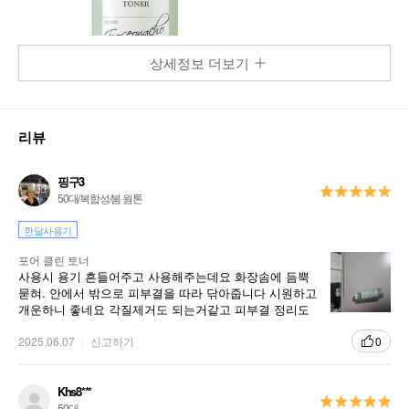
상세정보 더보기
리뷰
핑구3
50대/복합성/봄 웜톤
한달사용기
포어 클린 토너
사용시 용기 흔들어주고 사용해주는데요 화장솜에 듬뿍
묻혀. 안에서 밖으로 피부결을 따라 닦아줍니다 시원하고
개운하니 좋네요 각질제거도 되는거같고 피부결 정리도
되서 매일매일 애용합니다
2025.06.07
신고하기
0
Khs8***
50대