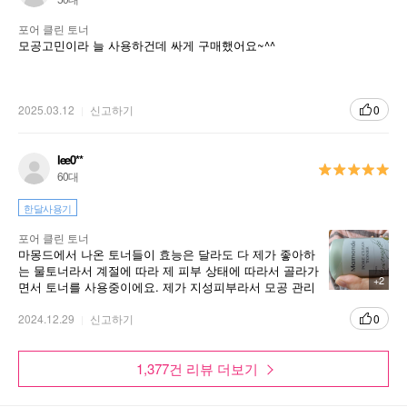
포어 클린 토너
모공고민이라 늘 사용하건데 싸게 구매했어요~^^
2025.03.12
신고하기
0
lee0**
60대
한달사용기
포어 클린 토너
마몽드에서 나온 토너들이 효능은 달라도 다 제가 좋아하
는 물토너라서 계절에 따라 제 피부 상태에 따라서 골라가
+2
면서 토너를 사용중이에요. 제가 지성피부라서 모공 관리
도 해 줘야하는 편이라서 종종 포어 클린 토너를 사용하는
데, 피부결이 깔끔하게 정리되는 느낌이라서 좋아요. 피부
2024.12.29
신고하기
0
결 관리겸 자주 사용하고 있습니다.
1,377건 리뷰 더보기