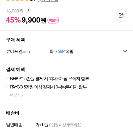
18,000
원
45%
9,900
원
회원가
구매 혜택
뷰티포인트
최대
99P
적립
결제 혜택
NH카드 5만원 결제 시 최대 6개월 무이자 할부
PAYCO 5만원 이상 결제시 (부분)무이자 할부
더보기 >
배송비
일반배송
2,500원
(2만원 이상 무료배송)