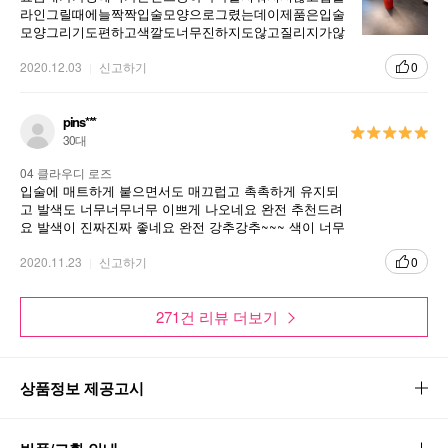
라인그릴때에늘짝짝입술모양으로그렸는데이제품은입술
모양그리기도편하고색깔도너무진하지도않고질리지가않
는다너무올드해보이지도않고요즘내가늘바르는제품이다
2020.12.03
신고하기
0
pins***
미끄러지듯 가볍고 얇은 발림성
30대
04 클라우디 로즈
바를 땐 미끄러지듯 얇고 부드럽게! 픽스 된 후엔
입술에 매트하게 붙으면서도 매끄럽고 촉촉하게 유지되
안 바른 듯 가볍게 입술에 착붙
고 발색도 너무너무너무 이쁘게 나오네요 완전 추천드려
요 발색이 진짜진짜 좋네요 완전 강추강추~~~ 색이 너무
너무 이뻐요 다음에 또 구매할게요
선명한 고발색 컬러 표현
2020.11.23
신고하기
0
고발색 컬러 피그먼트 적용으로 소량으로도 선명
하고 또렷한 컬러 구현
271건 리뷰 더보기
고밀착 & 파워 지속
상품정보 제공고시
입술에 얇은 컬러 필름막이 형성되어 컬러가 쉽게
묻어나지 않고, 오랜 시간 선명하게 컬러 지속