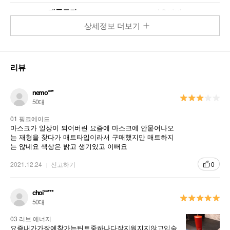
제품특징
사용방법
상세정보 더보기
하이라이트 립 틴트 매트
HIGHLIGHT LIP TINT MATTE
리뷰
얇고 고르게 밀착되는 텍스처가 강렬한 컬러를 연출해주는 고발색
틴트 컬러가 얇고 가볍게 밀착되어 하루종일 편안하게 오래도록
nemo***
선명하게!
50대
01 핑크에이드
마스크가 일상이 되어버린 요즘에 마스크에 안뭍어나오
는 재형을 찾다가 매트타입이라서 구매했지만 매트하지
는 않네요 색상은 밝고 생기있고 이뻐요
2021.12.24
신고하기
0
choi*****
50대
03 러브 에너지
요즘내가가장예착가는틴트중하나다잘지워지지않고입술