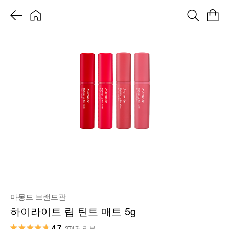
마몽드 브랜드관
하이라이트 립 틴트 매트 5g
4.7
274건 리뷰