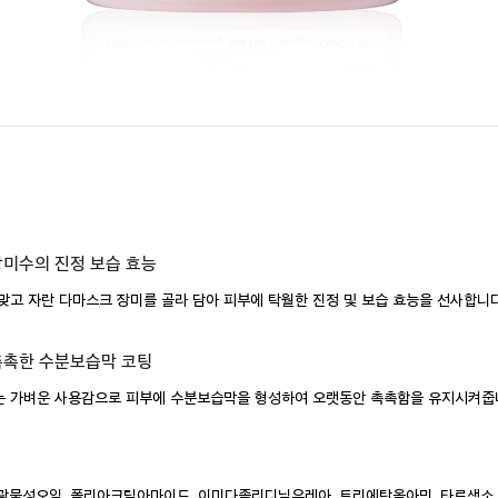
미수의 진정 보습 효능
맞고 자란 다마스크 장미를 골라 담아 피부에 탁월한 진정 및 보습 효능을 선사합니다
촉촉한 수분보습막 코팅
는 가벼운 사용감으로 피부에 수분보습막을 형성하여 오랫동안 촉촉함을 유지시켜줍
광물성오일, 폴리아크릴아마이드, 이미다졸리디닐우레아, 트리에탄올아민, 타르색소,