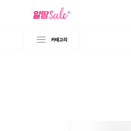
카테고리
본
검
메
문
색
뉴
바
바
바
로
로
로
가
가
가
기
기
기