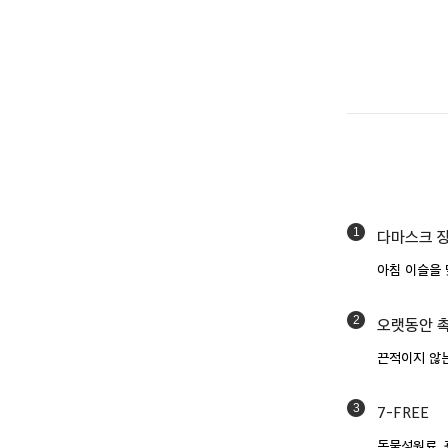
1
다마스크 장
아침 이슬을 
2
오랫동안 
끈적이지 않
3
7-FREE
동물성원료, 