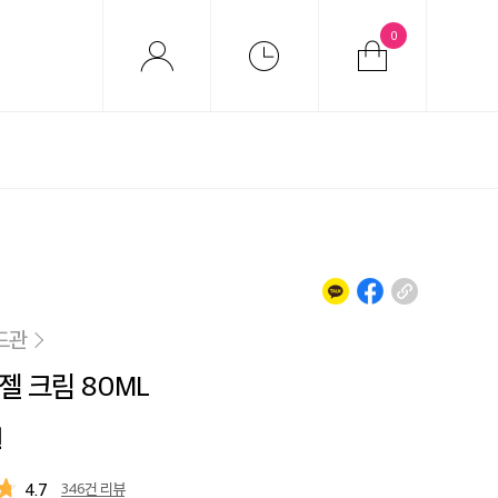
0
드관
젤 크림 80ML
원
4.7
346건 리뷰