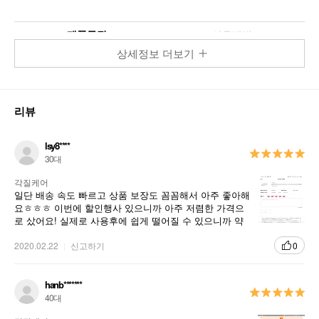
제품특징
사용방법
상세정보 더보기
인샤워 마스크
IN SHOWER MASK
리뷰
샤워와 피부 케어를 동시에!
lsy8****
30대
각질케어
일단 배송 속도 빠르고 상품 보장도 꼼꼼해서 아주 좋아해
요ㅎㅎㅎ 이번에 할인행사 있으니까 아주 저렴한 가격으
로 샀어요! 실제로 사용후에 쉽게 떨어질 수 있으니까 약
간 불편한데 효과가 좋아서 마음에 들어요^^ 그래서 개인
적으로 추천해요~
2020.02.22
신고하기
0
hanb*******
40대