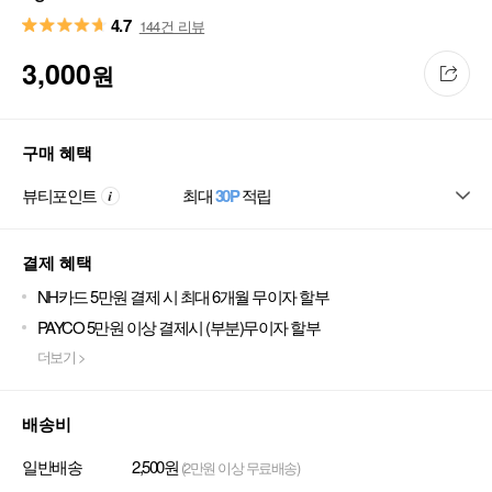
4.7
144건 리뷰
3,000
원
구매 혜택
뷰티포인트
최대
30P
적립
결제 혜택
NH카드 5만원 결제 시 최대 6개월 무이자 할부
PAYCO 5만원 이상 결제시 (부분)무이자 할부
더보기 >
배송비
일반배송
2,500원
(2만원 이상 무료배송)