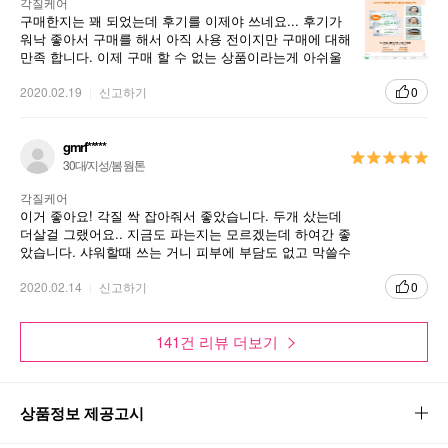
각질케어
구매한지는 꽤 되었는데 후기를 이제야 쓰네요... 후기가
워낙 좋아서 구매를 해서 아직 사용 전이지만 구매에 대해
만족 합니다. 이제 구매 할 수 없는 상품이라는게 아쉬울
뿐 ㅜㅡㅠ 리뉴얼되서 다시 재판매되었으면 좋겠네요. 많
이 파세요.
2020.02.19
신고하기
0
바디 & 페이스 케어를 동시에
1
gmrf*****
30대/지성/봄 웜톤
피부 관리의 시간적 부담 해소 & 효율적 시간 관리
각질케어
이거 좋아요! 각질 싹 잡아줘서 좋았습니다. 두개 샀는데
특허 출원된 시트, 피부 속 흡수 극대화
2
더살걸 그랬어요.. 지금도 파는지는 모르겠는데 하여간 좋
시트의 밀착력 & 차폐효과 – 유효 성분전달력
았습니다. 샤워할때 쓰는 거니 피부에 부담도 없고 막쓸수
있어서 좋았어요.. 아주 싹싹 각질 잘 청소해주고 좋아요.
↑ 단시간 우수한 미용 효과
2020.02.14
신고하기
0
샤워 중 자연스럽게 생기는 스팀과 온기로 흡수를 도와줌
고 보습 & 고 영양 팩
141건 리뷰 더보기
3
고 점도 내용물 함침
특허 & SCI 논문 등재된 성분 함유
상품정보 제공고시