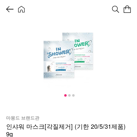
마몽드 브랜드관
인샤워 마스크[각질제거] (기한 20/5/31제품)
9g