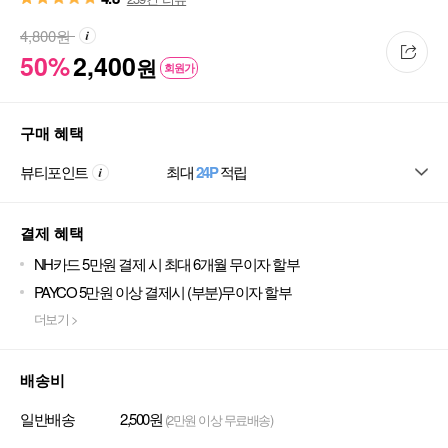
4,800
원
50%
2,400
원
회원가
구매 혜택
뷰티포인트
최대
24P
적립
결제 혜택
NH카드 5만원 결제 시 최대 6개월 무이자 할부
PAYCO 5만원 이상 결제시 (부분)무이자 할부
더보기 >
배송비
일반배송
2,500원
(2만원 이상 무료배송)