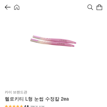
카이 브랜드관
헬로키티 L형 눈썹 수정칼 2ea
4.8
239건 리뷰