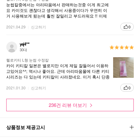
눈썹칼중에서는 아리따움에서 판매하는것중 이게 최고에
요 카이것도 괜찮다고 생각해서 사용중이다가 우연히 이
거 사용해보게 됬는데 훨씬 잘밀리고 부드러워요 !! 이제
안나온다하는데 아쉽네요
2021.04.29
신고하기
0
yej4***
30대
헬로키티 L형 눈썹 수정칼
카이 키티칼 일본은 별로지만 이게 제일 잘들어서 이용하
고있어요^^; 역시나 좋아요. 근데 아리따움몰에 다른 키티
시리즈는 다 있는데 키티칼이 사라졌네요. 이거 혹시 단종
되나요?? 궁금하네요~
2021.01.30
신고하기
0
236건 리뷰 더보기
상품정보 제공고시