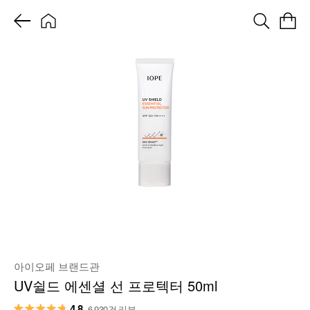
아이오페 브랜드관
UV쉴드 에센셜 선 프로텍터 50ml
4.8
6,930건 리뷰