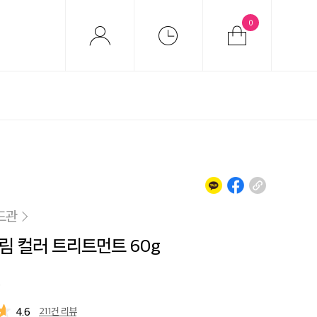
0
드관
림 컬러 트리트먼트 60g
4.6
211건 리뷰