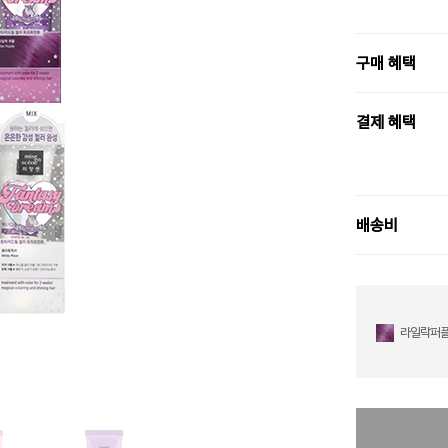
구매 혜택
결제 혜택
배송비
라일락퍼플 