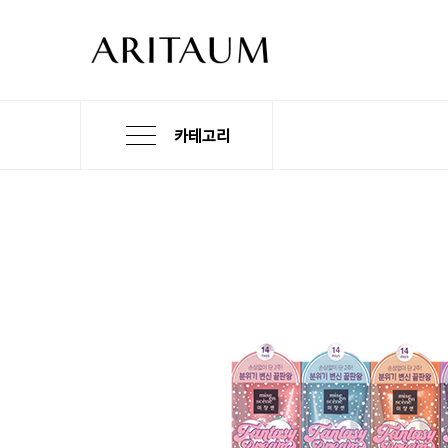
카테고리
본
검
메
문
색
뉴
바
바
바
로
로
로
가
가
가
기
기
기