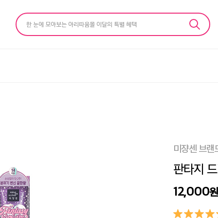
한 눈에 모아보는 아리따움몰 이달의 특별 혜택
미쟝센 브랜
판타지 드
12,000
원