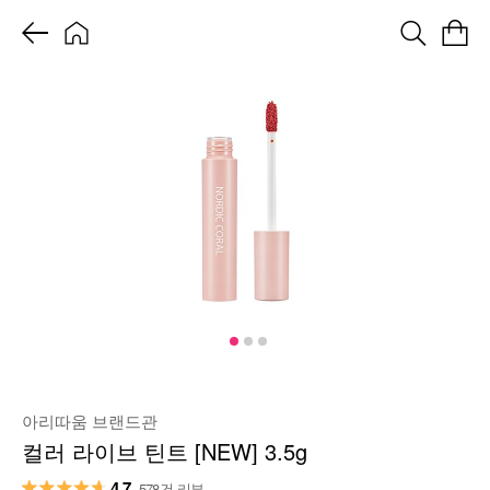
아리따움 브랜드관
컬러 라이브 틴트 [NEW] 3.5g
4.7
578건 리뷰