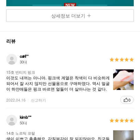
상세정보 더보기
리뷰
cat4**
30대
15호 빈티지 핑크
이것도 내꺼는 아니야. 핑크색 계열은 착색이 다 비슷하게
되어서 잘 사지 않지만 선물용으로 구매하였다. 역시 얼굴
이 하얀애들은 핑크 바르면 얼둘이 더 살아나는 것 같다.
이쁘다 ㅋㅋ
2022.04.16
신고하기
0
kimb***
50대
14호 노르틱 코랄
색이 이쁘고 촉촉해요, 각질부각이 잘 되지않아요. 친구들