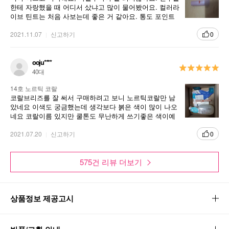
한테 자랑했을 때 어디서 샀냐고 많이 물어봤어요. 컬러라
이브 틴트는 처음 사보는데 좋은 거 같아요. 통도 포인트
로 하트가 그려져 있어서 예뻐요.
2021.11.07
신고하기
0
ooju****
40대
14호 노르틱 코랄
코랄브리즈를 잘 써서 구매하려고 보니 노르틱코랄만 남
았네요 이색도 궁금했는데 생각보다 붉은 색이 많이 나오
네요 코랄이름 있지만 쿨톤도 무난하게 쓰기좋은 색이예
요 유효기간이 11월까지이고 색상도 하나만 남아 아쉽습
니다 개인적으론 코랄브리즈 색상이 좀더 맘에 들긴 합니
2021.07.20
신고하기
0
다ㅎ
575건 리뷰 더보기
상품정보 제공고시