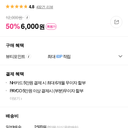
4.8
432건 리뷰
12,000
원
50%
6,000
원
회원가
구매 혜택
뷰티포인트
최대
60P
적립
결제 혜택
NH카드 5만원 결제 시 최대 6개월 무이자 할부
PAYCO 5만원 이상 결제시 (부분)무이자 할부
더보기 >
배송비
일반배송
2,500원
(2만원 이상 무료배송)