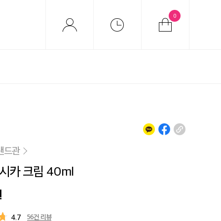
0
랜드관
시카 크림 40ml
원
4.7
56건 리뷰