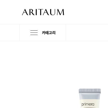
카테고리
본
검
메
문
색
뉴
바
바
바
로
로
로
가
가
가
기
기
기