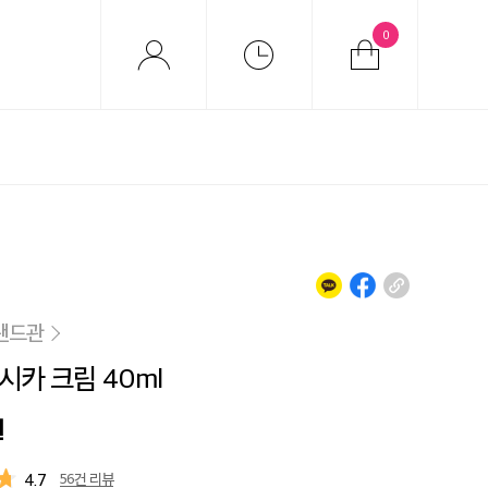
0
랜드관
시카 크림 40ml
원
4.7
56건 리뷰