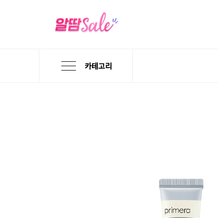
카테고리
본
검
메
문
색
뉴
바
바
바
로
로
로
가
가
가
기
기
기