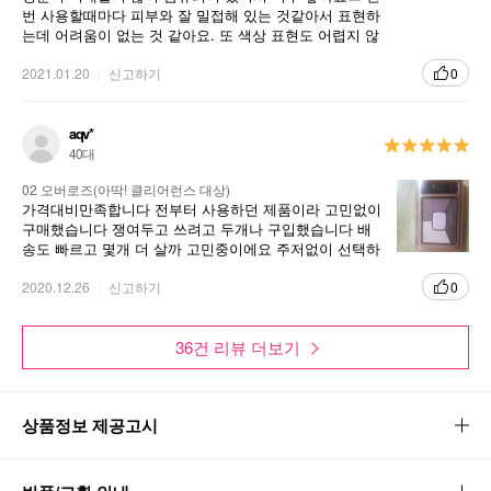
번 사용할때마다 피부와 잘 밀접해 있는 것같아서 표현하
는데 어려움이 없는 것 같아요. 또 색상 표현도 어렵지 않
게 색상도 마음에 들어요. 그래서 구입을 하네요. 참 좋은
아이템이 될 것 같아요.
2021.01.20
신고하기
0
aqv*
40대
02 오버로즈(아딱! 클리어런스 대상)
가격대비만족합니다 전부터 사용하던 제품이라 고민없이
구매했습니다 쟁여두고 쓰려고 두개나 구입했습니다 배
송도 빠르고 몇개 더 살까 고민중이에요 주저없이 선택하
실만큼 만족도 좋을거라고 생각합니다
2020.12.26
신고하기
0
36건 리뷰 더보기
상품정보 제공고시