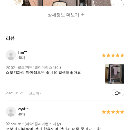
상세정보 더보기
리뷰
hari***
40대
02 오버로즈(아딱! 클리어런스 대상)
스모키화장 아이쉐도우 좋네요 발색도좋아요
2021.01.21
신고하기
0
oys1***
40대
02 오버로즈(아딱! 클리어런스 대상)
성분이 미네랄이 많이 함유되어 있어서 너무 좋아요ㅡ 한