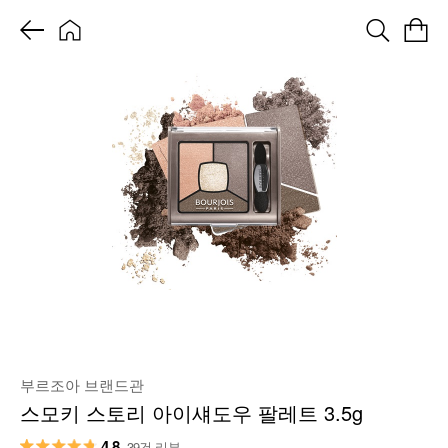
부르조아 브랜드관
스모키 스토리 아이섀도우 팔레트 3.5g
4.8
39건 리뷰