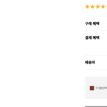
구매 혜택
결제 혜택
배송비
03 월넛브