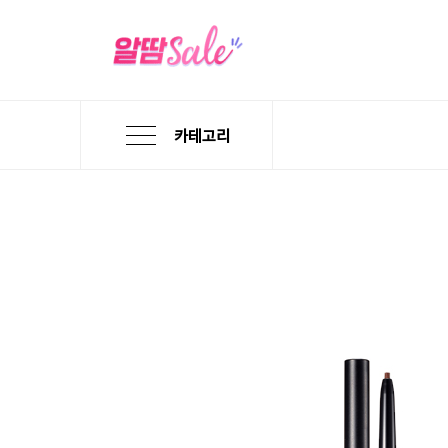
카테고리
본
검
메
문
색
뉴
바
바
바
로
로
로
가
가
가
기
기
기