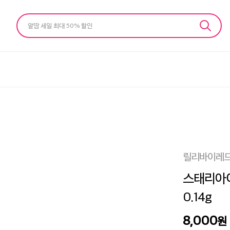
알땀 세일 최대 50% 할인
릴리바이레드
스태리아이
0.14g
8,000
원