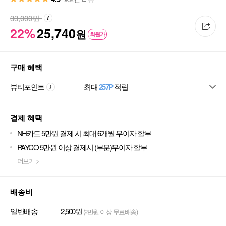
33,000
원
22%
25,740
원
회원가
구매 혜택
뷰티포인트
최대
257P
적립
결제 혜택
NH카드 5만원 결제 시 최대 6개월 무이자 할부
PAYCO 5만원 이상 결제시 (부분)무이자 할부
더보기 >
배송비
일반배송
2,500원
(2만원 이상 무료배송)