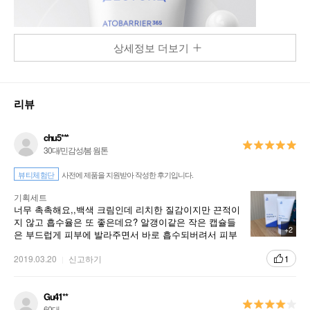
상세정보 더보기
리뷰
chu5***
30대/민감성/봄 웜톤
뷰티체험단
사전에 제품을 지원받아 작성한 후기입니다.
기획세트
너무 촉촉해요,,백색 크림인데 리치한 질감이지만 끈적이
지 않고 흡수율은 또 좋은데요? 알갱이같은 작은 캡슐들
+2
은 부드럽게 피부에 발라주면서 바로 흡수되버려서 피부
예민하신분들에게도 완전 추천템이에요!!!뭔가 오일과 크
림을 섞어서 바른 느낌이랄까요,,,,손등에 광이,,,ㅋㅋㅋ굿
2019.03.20
신고하기
1
굿 완전 강추입니다! 건조한 피부에 어디에나 발라도 좋을
거같아요ㅠ ㅠ꾸준히 쓰구나서 재구매도 할거에용ㅎ.ㅎ
Gu41**
60대