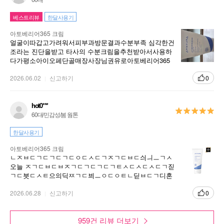
베스트리뷰
한달사용기
아토베리어365 크림
얼굴이따갑고가려워서피부과방문결과수분부족 심각한건
조라는 진단을받고 타사의 수분크림을추천받아서사용하
다가평소아이오페단골매장사장님권유로아토베리어365
크림을구매하게되어사용해보니보습 ,수분감은조은데나
에게는눈시림이 있네요 그래서 조금씩만사용합니다
2026.06.02
신고하기
0
hot0***
60대/민감성/봄 웜톤
한달사용기
아토베리어365 크림
ㄴㅈㅂㄷㄱㄷㄱㄷㄱㄷㅇㄷㅅㄷㄱㅈㄱㄷㅂㄷ싀ㅢㅡㄱㅅ
오늘 ㅈㄱㄷㅂㄷㅂㅈㄱㄷㄱㄷㄱㄷㄱㅌㅅㄷㅅㄷㅅㄷㄱ짇
ㄱㄷ븟ㄷㅅㅌ으의딕ㅉㄱㄷ븨ㅡㅇㄷㅇㅌㄴ딛ㅂㄷㄱ디혼
딪ㄱㅊㄱㅈㅂㄷ늬짗ㅂㄴㅂㄷ스싗ㄱㅈㄱㅈㄷㄱㄷ극
2026.06.28
신고하기
0
959건 리뷰 더보기