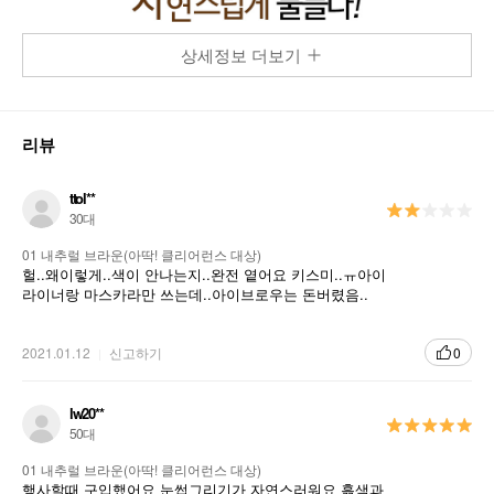
상세정보 더보기
리뷰
ttol**
30대
01 내추럴 브라운(아딱! 클리어런스 대상)
헐..왜이렇게..색이 안나는지..완전 옅어요 키스미..ㅠ아이
라이너랑 마스카라만 쓰는데..아이브로우는 돈버렸음..
2021.01.12
신고하기
0
lw20**
50대
01 내추럴 브라운(아딱! 클리어런스 대상)
행사할때 구입했어요 눈썹그리기가 자연스러워요 흙색과