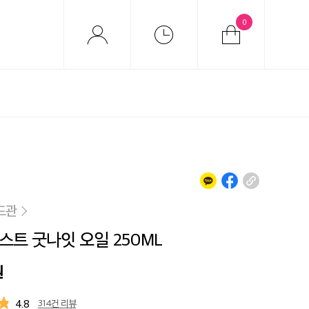
0
드관
스트 굿나잇 오일 250ML
원
4.8
314건 리뷰