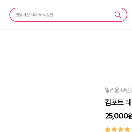
알땀 세일 최대 50% 할인
일리윤 브랜
컴포트 레
25,000