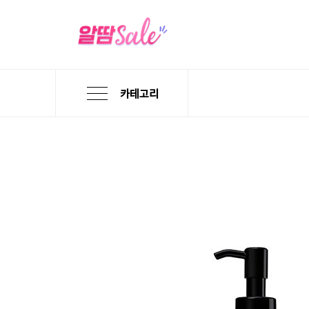
카테고리
본
검
메
문
색
뉴
바
바
바
로
로
로
가
가
가
기
기
기