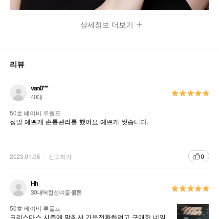
상세정보 더보기
리뷰
van0***
40대
50호 베이비 루돌프
정말 예쁘게 손톱관리를 했어요.예쁘게 썻습니다.
2023.01.06
신고하기
0
Hh
30대/복합성/겨울 쿨톤
50호 베이비 루돌프
크리스마스 시즌에 맞춰서 기분전환하려고 구매한 네일