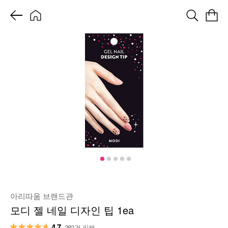
아리따움 브랜드관
모디 젤 네일 디자인 팁 1ea
4.7
282건 리뷰