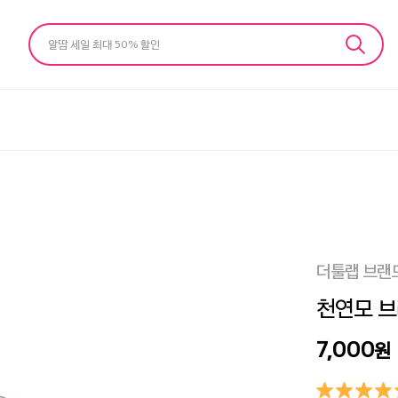
알땀 세일 최대 50% 할인
더툴랩 브랜
천연모 브
7,000
원