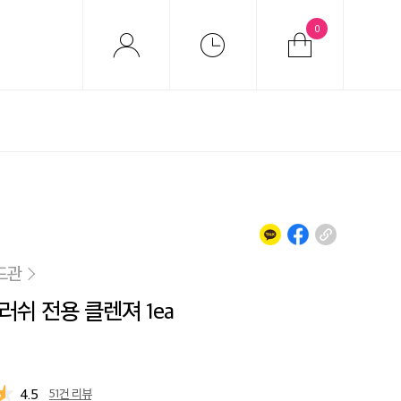
0
드관
러쉬 전용 클렌져 1ea
4.5
51건 리뷰