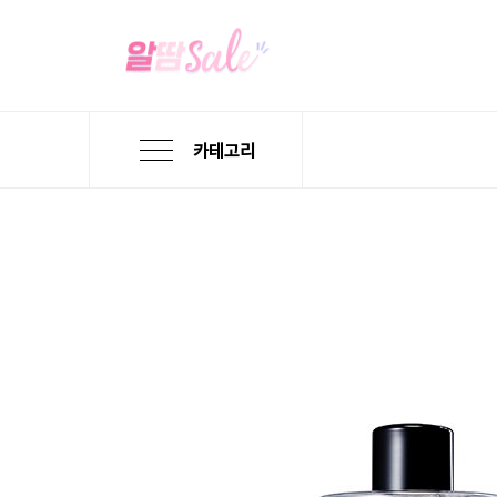
카테고리
본
검
메
문
색
뉴
바
바
바
로
로
로
가
가
가
기
기
기