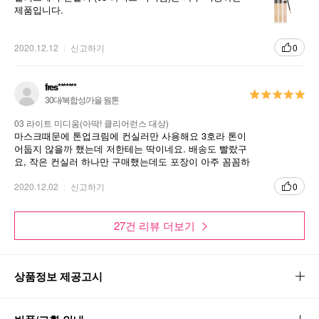
제품입니다.
2020.12.12
신고하기
0
fres*******
30대/복합성/가을 웜톤
03 라이트 미디움(아딱! 클리어런스 대상)
마스크때문에 톤업크림에 컨실러만 사용해요 3호라 톤이
어둡지 않을까 했는데 저한테는 딱이네요. 배송도 빨랐구
요, 작은 컨실러 하나만 구매했는데도 포장이 아주 꼼꼼하
게 되어와서 감동이였네요! 기존에 사용하던 컨실러는 너
무 밝아서 쓰나마나...? 그랬는데 저렴한 가격에 피부톤에
2020.12.02
신고하기
0
맞는 컨실러 찾아서 너무 좋아요!
27건 리뷰 더보기
상품정보 제공고시