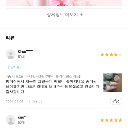
상세정보 더보기
리뷰
Chuc*******
50대
한달사용기
3종 세트(토너+세럼+크림)(아딱! 클리어런스 대상)
향이진해서 처음엔 그랬는데 써보니 좋아지네요 좀더써
봐야겠지만 나쁘진않네요 보내주신 담요잘쓰고 있습니다
감사합니다
2021.02.05
신고하기
0
ciso**
50대