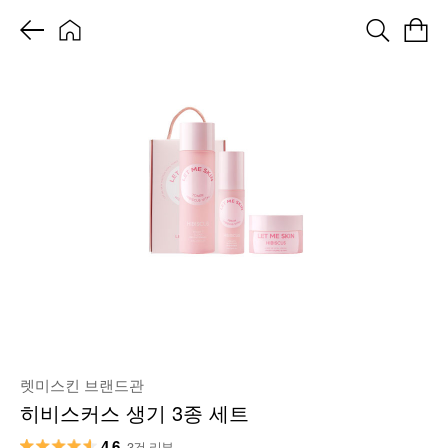
렛미스킨 브랜드관
히비스커스 생기 3종 세트
4.6
3건 리뷰