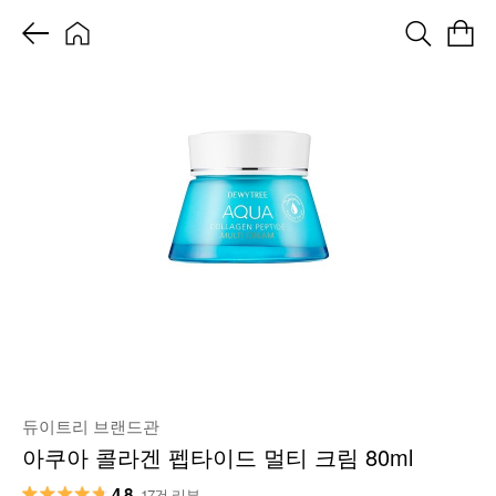
듀이트리 브랜드관
아쿠아 콜라겐 펩타이드 멀티 크림 80ml
4.8
17건 리뷰