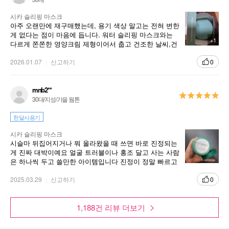
시카 슬리핑 마스크
아주 오랜만에 재구매했는데, 용기 색상 말고는 전혀 변한
게 없다는 점이 마음에 듭니다. 워터 슬리핑 마스크와는
+1
다르게 쫀쫀한 영양크림 제형이어서 춥고 건조한 날씨,건
성피부에 적합한 듯하네요:)
2026.01.07
신고하기
0
mnb2**
30대/지성/가을 웜톤
한달사용기
시카 슬리핑 마스크
시슬마 뒤집어지거나 뭐 올라왔을 때 쓰면 바로 진정되는
게 진짜 대박이예요 얼굴 트러블이나 홍조 달고 사는 사람
은 하나씩 두고 쓸만한 아이템입니다 진정이 정말 빠르고
그냥 바르고 자버리면 되는 팩이니까 쉬워서 손이 잘 가는
것 같아요!
2025.03.29
신고하기
0
1,188건 리뷰 더보기