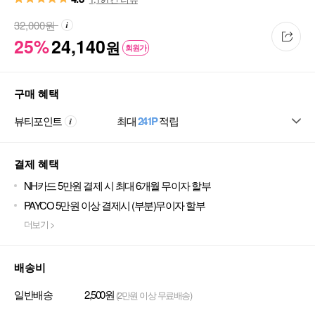
32,000
원
25%
24,140
원
회원가
구매 혜택
뷰티포인트
최대
241P
적립
결제 혜택
NH카드 5만원 결제 시 최대 6개월 무이자 할부
PAYCO 5만원 이상 결제시 (부분)무이자 할부
더보기 >
배송비
일반배송
2,500원
(2만원 이상 무료배송)