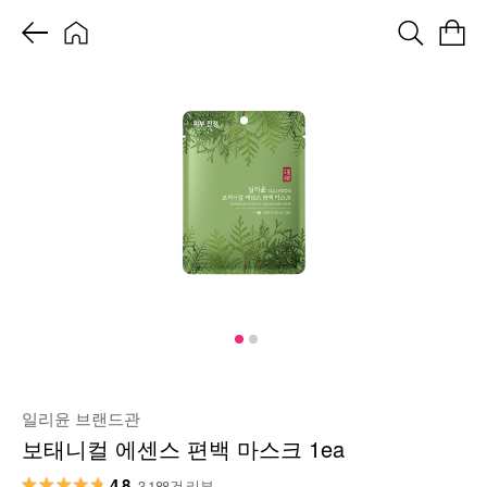
일리윤 브랜드관
보태니컬 에센스 편백 마스크 1ea
4.8
3,188건 리뷰