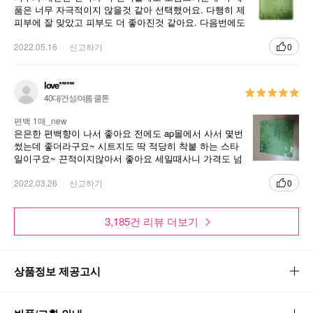
품은 너무 자극적이지 않을것 같아 선택했어요. 다행히 제
피부에 잘 맞았고 피부도 더 좋아진것 같아요. 다음번에도
재구매할 예정입니다.
2022.05.16
신고하기
0
love******
40대/건성/여름 쿨톤
편백 1매_new
은은한 편백향이 나서 좋아요 전에도 ap몰에서 사서 몇번
썼는데 좋더라구요~ 시트지도 딱 적당히 착붙 하는 스타
일이구요~ 끈적이지않아서 좋아요 세일때사니 가격도 넘
좋습니다 잘쓸게오~
2022.03.26
신고하기
0
3,185건 리뷰 더보기
상품정보 제공고시