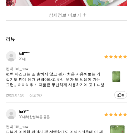
상세정보 더보기
리뷰
kell*****
20대
편백 1매_new
편백 마스크는 또 흔하지 않고 뭔가 처음 사용해보는 거
같기도 한데 뭔가 편백이라고 하니 뭔가 또 믿음이 가는
그런,, ㅎㅎㅎ 뭐ㅓ 제품은 무난하게 사용하기에 고ㅑㄴ찮
았던 거 같아욤
2023.07.20
신고하기
0
her9***
30대/복합성/여름 쿨톤
편백 1매_new
피부가 예민한 편이라 팩 선택할때도 조심스러운데 이 제