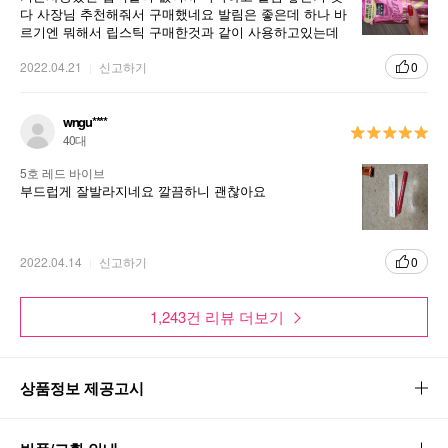
다 사장님 추천해줘서 구매했네요 발림은 좋은데 하나 바
르기엔 뭐해서 립스틱 구매한것과 같이 사용하고있는데
좋네요ᆢ앞으로도 아이오페 립스틱 계속 구매 할 것 같아
요~^^
2022.04.21
신고하기
0
wngu****
40대
5호 레드 바이브
부드럽게 잘발라지네요 깔끔하니 괜찮아요
2022.04.14
신고하기
0
1,243건 리뷰 더보기
상품정보 제공고시