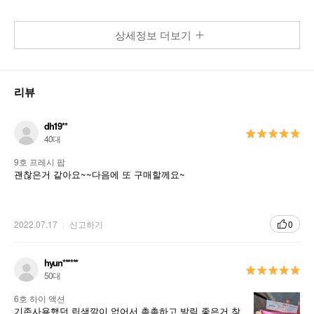
상세정보 더보기
리뷰
dh19**
40대
9호 프레시 팝
괜찮은거 같아요~~다음에 또 구매할께요~
2022.07.17
신고하기
0
hyun******
50대
6호 하이 액션
기존사용했던 립색깔이 없어서 촉촉하고 발림 좋은거 찾