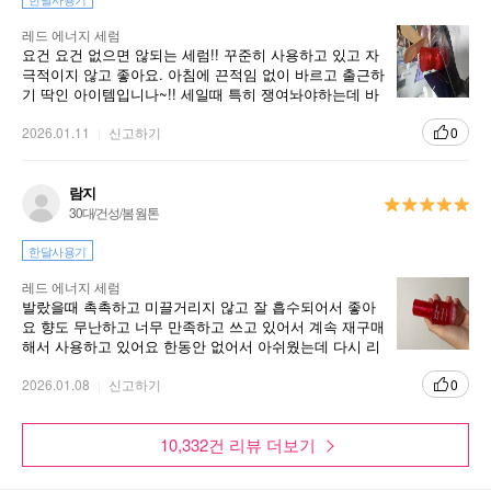
레드 에너지 세럼
요건 요건 없으면 않되는 세럼!! 꾸준히 사용하고 있고 자
극적이지 않고 좋아요. 아침에 끈적임 없이 바르고 출근하
기 딱인 아이템입니나~!! 세일때 특히 쟁여놔야하는데 바
닥을보이니 불안불안♡
2026.01.11
신고하기
0
람지
30대/건성/봄 웜톤
한달사용기
레드 에너지 세럼
발랐을때 촉촉하고 미끌거리지 않고 잘 흡수되어서 좋아
요 향도 무난하고 너무 만족하고 쓰고 있어서 계속 재구매
해서 사용하고 있어요 한동안 없어서 아쉬웠는데 다시 리
뉴얼되서 나오고 있어서 좋네요 저에게는 다시 찾게 되는
정착템이에요
2026.01.08
신고하기
0
10,332건 리뷰 더보기