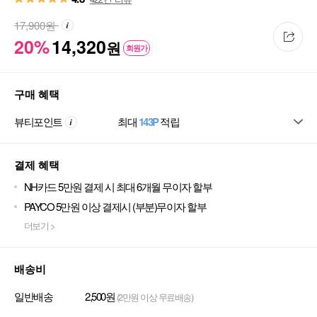
17,900
원
20%
14,320
원
회원가
구매 혜택
뷰티포인트
최대
143P
적립
결제 혜택
NH카드 5만원 결제 시 최대 6개월 무이자 할부
PAYCO 5만원 이상 결제시 (부분)무이자 할부
더보기 >
배송비
일반배송
2,500원
(2만원 이상 무료배송)