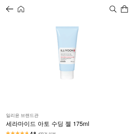
일리윤 브랜드관
세라마이드 아토 수딩 젤 175ml
4.8
422건 리뷰