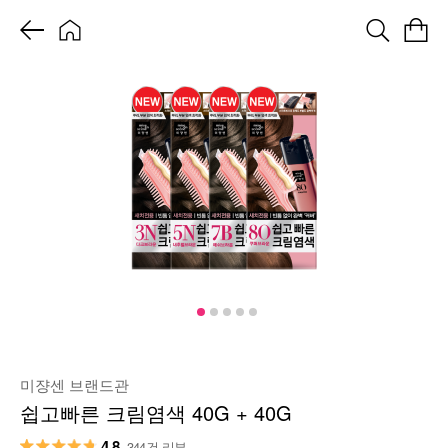
미쟝센 브랜드관
쉽고빠른 크림염색 40G + 40G
4.8
344건 리뷰