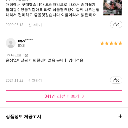
매장에서 구매했습니다 크림타임으로 나와서 좀더쉽게
염색할수있을것같아요 따로 섞을필요없이 함께 나오는형
+1
태라서 편리하고 좋을것같습니다 여름이라서 밝은색 머
리하고 싶어서 구매했는데 잘되길 바래봅니다
2022.06.18
신고하기
0
nepe*******
50대
3N 다크브라운
손상없이잘됨 이만한것이없음 근데ㅣ 양이적음
2021.11.22
신고하기
0
341건 리뷰 더보기
상품정보 제공고시